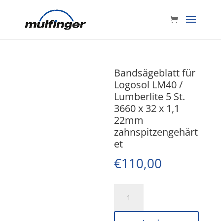
Bandsägeblatt für
Logosol LM40 /
Lumberlite 5 St.
3660 x 32 x 1,1
22mm
zahnspitzengehärt
et
€
110,00
Bandsägeblatt
für
Logosol