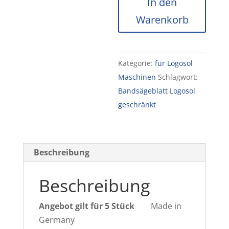
In den
LM40
Warenkorb
/
Lumberlite
5
Kategorie:
für Logosol
St.
Maschinen
Schlagwort:
3660
Bandsägeblatt Logosol
x
geschränkt
32
x
1,1
22mm
Beschreibung
zahnspitzengehärtet
Menge
Beschreibung
Angebot gilt für 5 Stück
Made in
Germany