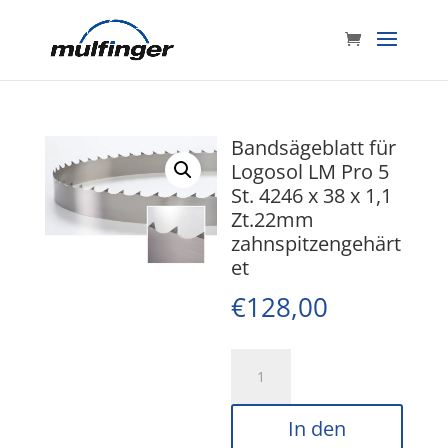
Bandsägeblatt für
Logosol LM Pro 5
St. 4246 x 38 x 1,1
Zt.22mm
zahnspitzengehärt
et
€
128,00
Bandsägeblatt
für
Logosol
In den
LM