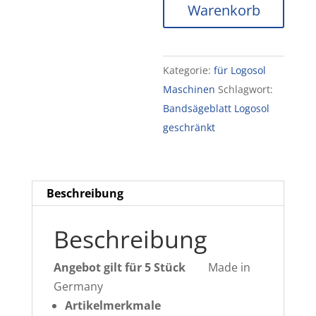
Warenkorb
Pro
5
St.
Kategorie:
für Logosol
4246
Maschinen
Schlagwort:
x
Bandsägeblatt Logosol
38
geschränkt
x
1,1
Zt.22mm
zahnspitzengehärtet
Beschreibung
Menge
Beschreibung
Angebot gilt für 5 Stück
Made in
Germany
Artikelmerkmale