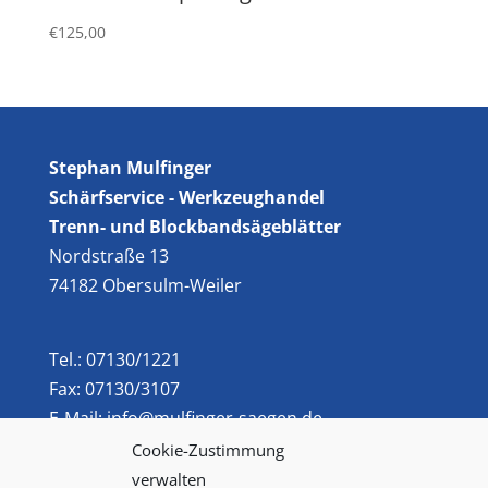
€
125,00
Stephan Mulfinger
Schärfservice - Werkzeughandel
Trenn- und Blockbandsägeblätter
Nordstraße 13
74182 Obersulm-Weiler
Tel.: 07130/1221
Fax: 07130/3107
E-Mail: info@mulfinger-saegen.de
Cookie-Zustimmung
verwalten
Impressum
|
Datenschutz