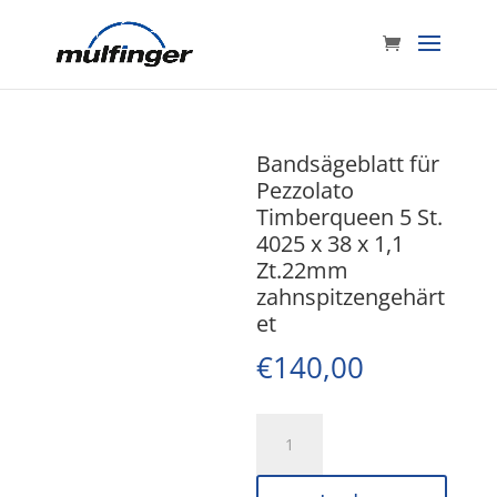
Bandsägeblatt für
Pezzolato
Timberqueen 5 St.
4025 x 38 x 1,1
Zt.22mm
zahnspitzengehärt
et
€
140,00
Bandsägeblatt
für
Pezzolato