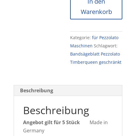
In den
Timberqueen
Warenkorb
5
St.
4025
Kategorie:
für Pezzolato
x
Maschinen
Schlagwort:
38
Bandsägeblatt Pezzolato
x
Timberqueen geschränkt
1,1
Zt.22mm
zahnspitzengehärtet
Menge
Beschreibung
Beschreibung
Angebot gilt für 5 Stück
Made in
Germany