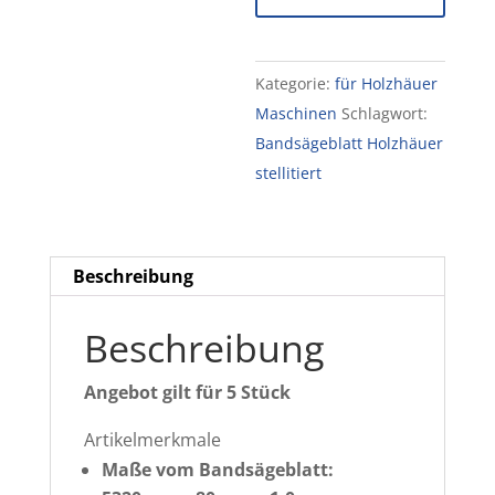
5320
x
Kategorie:
für Holzhäuer
80
Maschinen
Schlagwort:
x
Bandsägeblatt Holzhäuer
1,0mm
stellitiert
5St.
Menge
Beschreibung
Beschreibung
Angebot gilt für 5 Stück
Artikelmerkmale
Maße vom Bandsägeblatt: