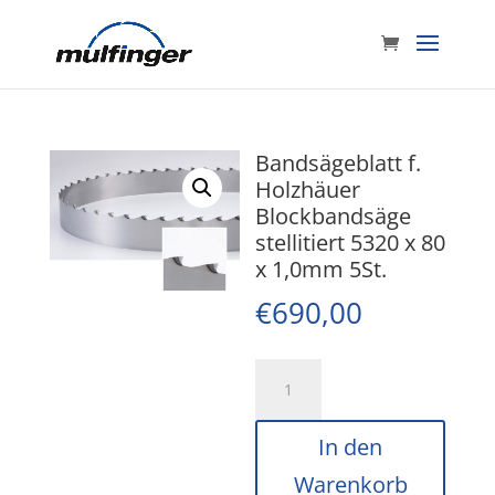
Bandsägeblatt f.
Holzhäuer
Blockbandsäge
stellitiert 5320 x 80
x 1,0mm 5St.
€
690,00
Bandsägeblatt
f.
Holzhäuer
In den
Blockbandsäge
Warenkorb
stellitiert