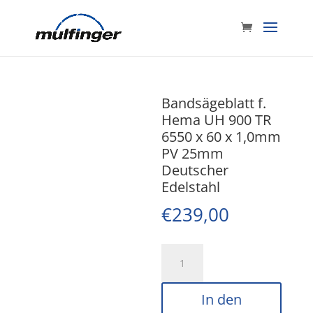
Bandsägeblatt f.
Hema UH 900 TR
6550 x 60 x 1,0mm
PV 25mm
Deutscher
Edelstahl
€
239,00
Bandsägeblatt
f.
Hema
In den
UH