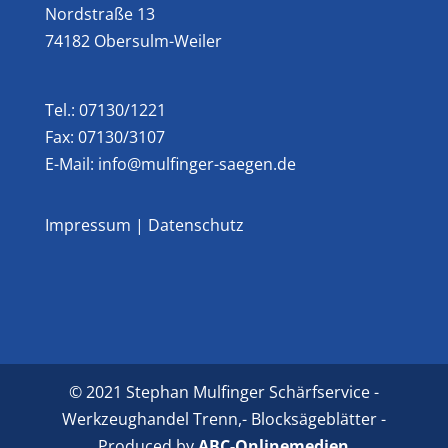
Nordstraße 13
74182 Obersulm-Weiler
Tel.: 07130/1221
Fax: 07130/3107
E-Mail: info@mulfinger-saegen.de
Impressum
|
Datenschutz
© 2021 Stephan Mulfinger Schärfservice -
Werkzeughandel Trenn,- Blocksägeblätter -
Produced by
ABC-Onlinemedien