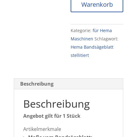
Warenkorb
900
TR
6550
Kategorie:
für Hema
x
Maschinen
Schlagwort:
60
Hema Bandsägeblatt
x
stellitiert
1,0mm
PV
25mm
Deutscher
Beschreibung
Edelstahl
Menge
Beschreibung
Angebot gilt für 1 Stück
Artikelmerkmale